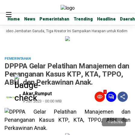
Home
Home
News
News
Pemerintahan
Pemerintahan
Trending
Trending
Headline
Headline
Daerah
Daerah
 Video Jembatan Garuda, Tiga Kreator Ini Sampaikan Harapan untuk Kodim 020
PEMERINTAHAN
DPPPA Gelar Pelatihan Manajemen dan
Penanganan Kasus KTP, KTA, TPPO,
ABH, dan Perkawinan Anak.
5
Akar Rumput
9 Jun 2023 - 00:00 WIB
Perbesar