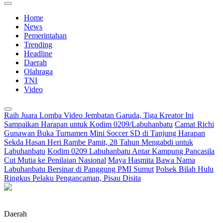
Home
News
Pemerintahan
Trending
Headline
Daerah
Olahraga
TNI
Video
Raih Juara Lomba Video Jembatan Garuda, Tiga Kreator Ini
Sampaikan Harapan untuk Kodim 0209/Labuhanbatu
Camat Richi
Gunawan Buka Turnamen Mini Soccer SD di Tanjung Harapan
Sekda Hasan Heri Rambe Pamit, 28 Tahun Mengabdi untuk
Labuhanbatu
Kodim 0209 Labuhanbatu Antar Kampung Pancasila
Cut Mutia ke Penilaian Nasional
Maya Hasmita Bawa Nama
Labuhanbatu Bersinar di Panggung PMI Sumut
Polsek Bilah Hulu
Ringkus Pelaku Pengancaman, Pisau Disita
Daerah