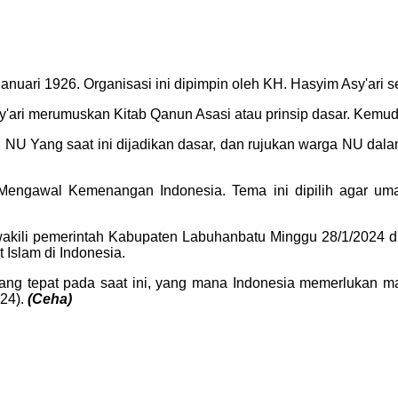
nuari 1926. Organisasi ini dipimpin oleh KH. Hasyim Asy'ari s
sy'ari merumuskan Kitab Qanun Asasi atau prinsip dasar. Kemu
 NU Yang saat ini dijadikan dasar, dan rujukan warga NU dala
ngawal Kemenangan Indonesia. Tema ini dipilih agar uma
wakili pemerintah Kabupaten Labuhanbatu Minggu 28/1/2024 d
Islam di Indonesia.
g tepat pada saat ini, yang mana Indonesia memerlukan m
024).
(Ceha)