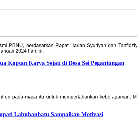
 resmi PBNU, berdasarkan Rapat Harian Syuriyah dan Tanfid
nuari 2024 hari ini.
ua Koptan Karya Sejati di Desa Sei Pegantungan
esantren pada masa itu untuk mempertahankan keberagaman.
upati Labuhanbatu Sampaikan Motivasi