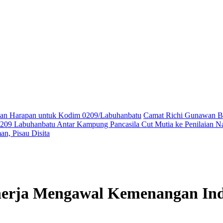
ikan Harapan untuk Kodim 0209/Labuhanbatu
Camat Richi Gunawan Bu
09 Labuhanbatu Antar Kampung Pancasila Cut Mutia ke Penilaian Na
n, Pisau Disita
nerja Mengawal Kemenangan Ind