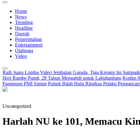
Home
News
Trending
Headline
Daerah
Pemerintahan
Entertainment
Olahraga
Video
Raih Juara Lomba Video Jembatan Garuda, Tiga Kreator Ini Sampa
Heri Rambe Pamit, 28 Tahun Mengabdi untuk Labuhanbatu
Kodim 02
Panggung PMI Sumut
Polsek Bilah Hulu Ringkus Pelaku Pengancama
Uncategorized
Harlah NU ke 101, Memacu Ki