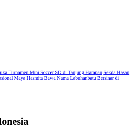
ka Turnamen Mini Soccer SD di Tanjung Harapan
Sekda Hasan
sional
Maya Hasmita Bawa Nama Labuhanbatu Bersinar di
onesia