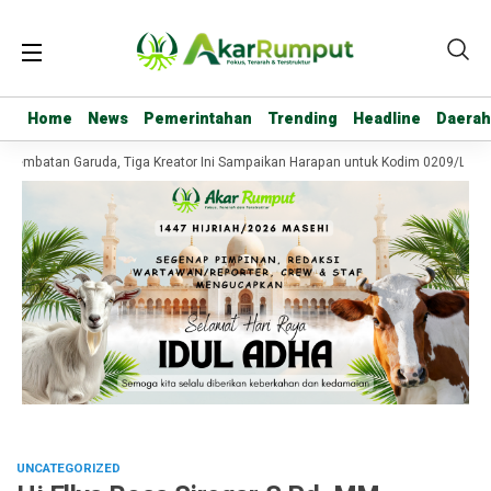
Home
Home
News
News
Pemerintahan
Pemerintahan
Trending
Trending
Headline
Headline
Daerah
Daerah
embatan Garuda, Tiga Kreator Ini Sampaikan Harapan untuk Kodim 0209/Labuha
UNCATEGORIZED