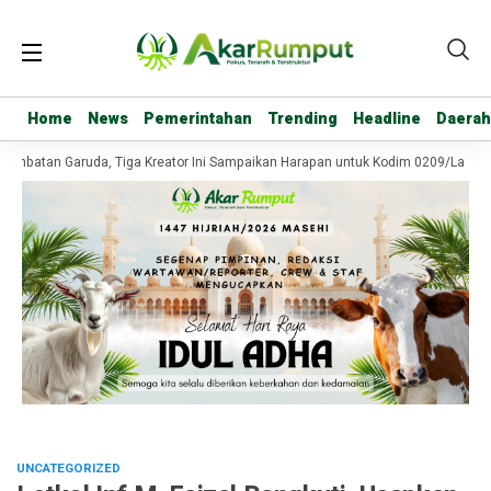
Home
Home
News
News
Pemerintahan
Pemerintahan
Trending
Trending
Headline
Headline
Daerah
Daerah
embatan Garuda, Tiga Kreator Ini Sampaikan Harapan untuk Kodim 0209/Labuha
UNCATEGORIZED