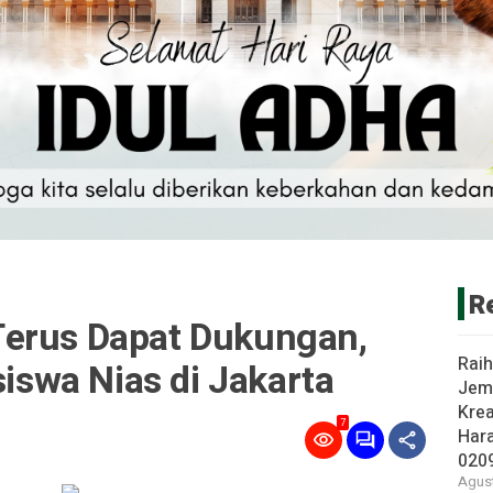
R
erus Dapat Dukungan,
Rai
siswa Nias di Jakarta
Jem
Krea
7
Har
020
Agust