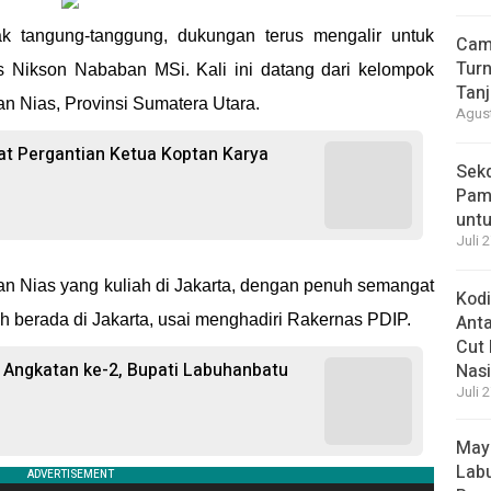
 tangung-tanggung, dukungan terus mengalir untuk
Cam
Turn
 Nikson Nababan MSi. Kali ini datang dari kelompok
Tan
 Nias, Provinsi Sumatera Utara.
Agust
at Pergantian Ketua Koptan Karya
Sek
Pam
unt
Juli 
 Nias yang kuliah di Jakarta, dengan penuh semangat
Kod
berada di Jakarta, usai menghadiri Rakernas PDIP.
Ant
Cut 
Angkatan ke-2, Bupati Labuhanbatu
Nasi
Juli 
May
Labu