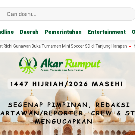
dline
dline
Daerah
Daerah
Pemerintahan
Pemerintahan
Entertainment
Entertainment
O
O
unawan Buka Turnamen Mini Soccer SD di Tanjung Harapan
Sekda Has