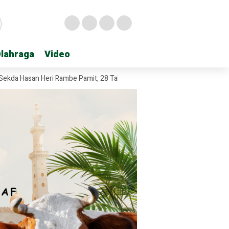
lahraga
lahraga
Video
Video
an Heri Rambe Pamit, 28 Tahun Mengabdi untuk Labuhanbatu
Kodim 