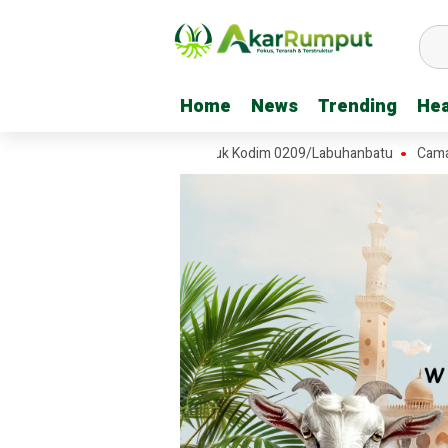
Home
Home
News
News
Trending
Trending
Hea
Hea
Ini Sampaikan Harapan untuk Kodim 0209/Labuhanbatu
Camat Richi G