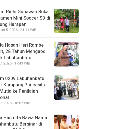
at Richi Gunawan Buka
amen Mini Soccer SD di
jung Harapan
us 5, 2026 | 21:11 WIB
da Hasan Heri Rambe
it, 28 Tahun Mengabdi
uk Labuhanbatu
27, 2026 | 17:43 WIB
im 0209 Labuhanbatu
ar Kampung Pancasila
Mutia ke Penilaian
onal
27, 2026 | 16:07 WIB
a Hasmita Bawa Nama
hanbatu Bersinar di