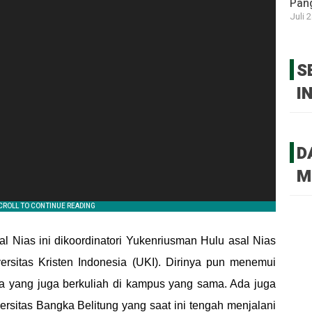
Pan
Juli 
S
I
D
M
 Nias ini dikoordinatori Yukenriusman Hulu asal Nias
versitas Kristen Indonesia (UKI). Dirinya pun menemui
 yang juga berkuliah di kampus yang sama. Ada juga
rsitas Bangka Belitung yang saat ini tengah menjalani