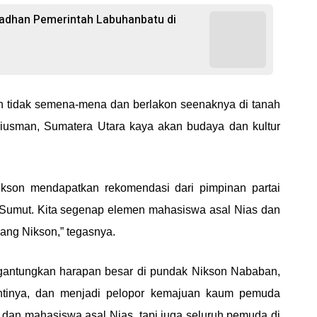
madhan Pemerintah Labuhanbatu di
n tidak semena-mena dan berlakon seenaknya di tanah
riusman, Sumatera Utara kaya akan budaya dan kultur
kson mendapatkan rekomendasi dari pimpinan partai
 Sumut. Kita segenap elemen mahasiswa asal Nias dan
ng Nikson,” tegasnya.
antungkan harapan besar di pundak Nikson Nababan,
ntinya, dan menjadi pelopor kemajuan kaum pemuda
dan mahasiswa asal Nias, tapi juga seluruh pemuda di