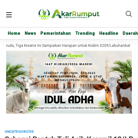
Home
Home
News
News
Pemerintahan
Pemerintahan
Trending
Trending
Headline
Headline
Daerah
Daerah
aruda, Tiga Kreator Ini Sampaikan Harapan untuk Kodim 0209/Labuhanbatu
UNCATEGORIZED