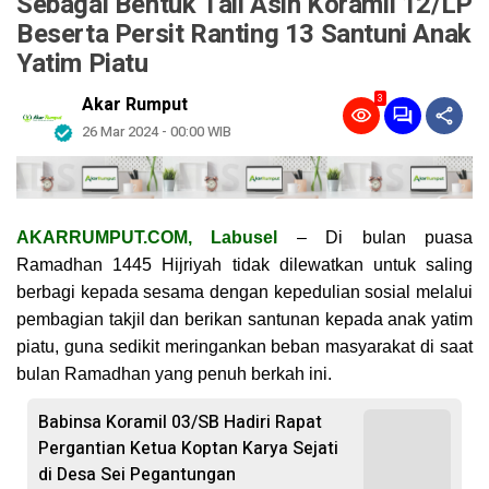
Sebagai Bentuk Tali Asih Koramil 12/LP
Beserta Persit Ranting 13 Santuni Anak
Yatim Piatu
3
Akar Rumput
26 Mar 2024 - 00:00 WIB
AKARRUMPUT.COM, Labusel
– Di bulan puasa
Ramadhan 1445 Hijriyah tidak dilewatkan untuk saling
berbagi kepada sesama dengan kepedulian sosial melalui
pembagian takjil dan berikan santunan kepada anak yatim
piatu, guna sedikit meringankan beban masyarakat di saat
bulan Ramadhan yang penuh berkah ini.
Babinsa Koramil 03/SB Hadiri Rapat
Pergantian Ketua Koptan Karya Sejati
di Desa Sei Pegantungan