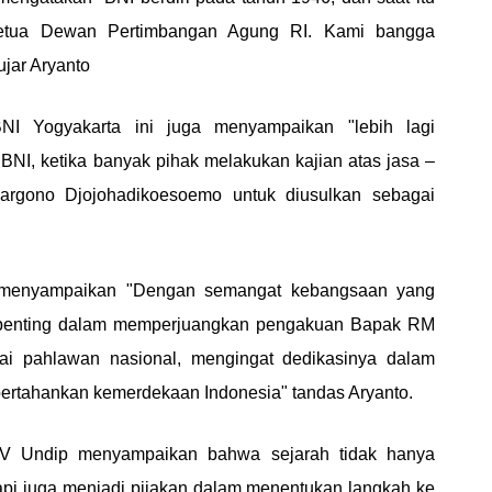
etua Dewan Pertimbangan Agung RI. Kami bangga
ujar Aryanto
I Yogyakarta ini juga menyampaikan "lebih lagi
NI, ketika banyak pihak melakukan kajian atas jasa –
rgono Djojohadikoesoemo untuk diusulkan sebagai
 menyampaikan "Dengan semangat kebangsaan yang
ah penting dalam memperjuangkan pengakuan Bapak RM
i pahlawan nasional, mengingat dedikasinya dalam
rtahankan kemerdekaan Indonesia" tandas Aryanto.
 IV Undip menyampaikan bahwa sejarah tidak hanya
tapi juga menjadi pijakan dalam menentukan langkah ke