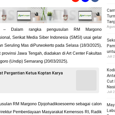
Cam
Turn
Tan
Agust
– Dalam rangka pengusulan RM Margono
nal, Serikat Media Siber Indonesia (SMSI) usai gelar
Sek
Pam
n Seruling Mas diPurwokerto pada Selasa (18/3/2025),
unt
t provinsi Jawa Tengah, diadakan di Art Center Fakultas
Juli 
egoro (Undip) Semarang (20/03/2025).
Kod
at Pergantian Ketua Koptan Karya
Ant
Cut 
Nasi
Juli 
gusulan RM Margono Djojohadikoesoemo sebagai calon
May
Labu
: Direktur Pemberdayaan Masyarakat Kemensos RI, Radik