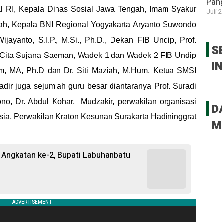
Pan
al RI, Kepala Dinas Sosial Jawa Tengah, Imam Syakur
Juli 
gah, Kepala BNI Regional Yogyakarta Aryanto Suwondo
ijayanto, S.I.P., M.Si., Ph.D., Dekan FIB Undip, Prof.
S
n Cita Sujana Saeman, Wadek 1 dan Wadek 2 FIB Undip
I
um, MA, Ph.D dan Dr. Siti Maziah, M.Hum, Ketua SMSI
dir juga sejumlah guru besar diantaranya Prof. Suradi
o, Dr. Abdul Kohar, Mudzakir, perwakilan organisasi
D
sia, Perwakilan Kraton Kesunan Surakarta Hadininggrat
M
Angkatan ke-2, Bupati Labuhanbatu