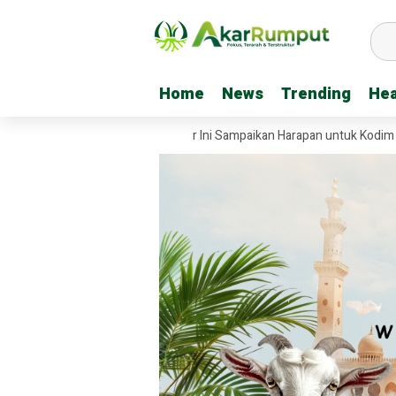
Home
Home
News
News
Trending
Trending
Hea
Hea
atan Garuda, Tiga Kreator Ini Sampaikan Harapan untuk Kodim 0209/La