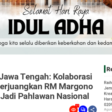
R
 Jawa Tengah: Kolaborasi
Rai
Perjuangkan RM Margono
Jem
Jadi Pahlawan Nasional
Krea
Har
020
17
Agust