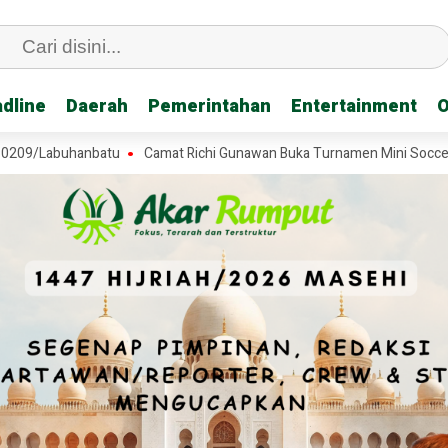
dline
dline
Daerah
Daerah
Pemerintahan
Pemerintahan
Entertainment
Entertainment
O
O
buhanbatu
Camat Richi Gunawan Buka Turnamen Mini Soccer SD di Ta