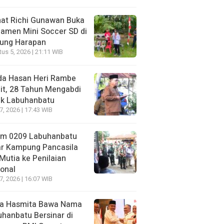
at Richi Gunawan Buka
amen Mini Soccer SD di
jung Harapan
us 5, 2026 | 21:11 WIB
da Hasan Heri Rambe
it, 28 Tahun Mengabdi
uk Labuhanbatu
27, 2026 | 17:43 WIB
im 0209 Labuhanbatu
ar Kampung Pancasila
Mutia ke Penilaian
onal
27, 2026 | 16:07 WIB
a Hasmita Bawa Nama
hanbatu Bersinar di