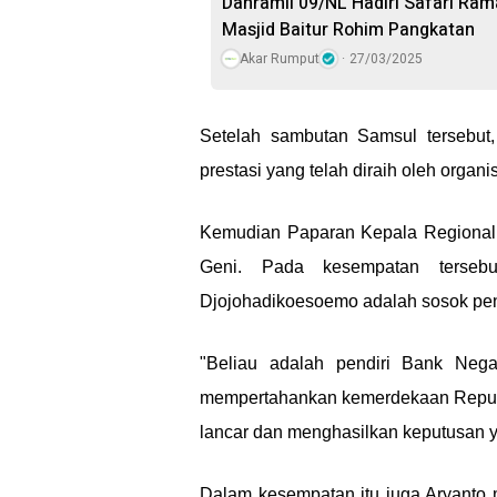
Danramil 09/NL Hadiri Safari Ra
Masjid Baitur Rohim Pangkatan
Akar Rumput
27/03/2025
Setelah sambutan Samsul tersebut,
prestasi yang telah diraih oleh organis
Kemudian Paparan Kepala Regional
Geni. Pada kesempatan terse
Djojohadikoesoemo adalah sosok pen
"Beliau adalah pendiri Bank Nega
mempertahankan kemerdekaan Republ
lancar dan menghasilkan keputusan y
Dalam kesempatan itu juga Aryanto m