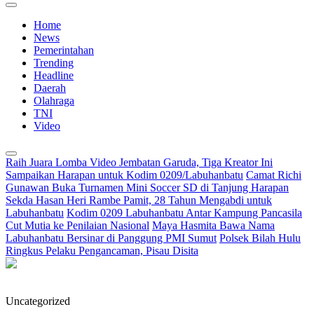
Home
News
Pemerintahan
Trending
Headline
Daerah
Olahraga
TNI
Video
Raih Juara Lomba Video Jembatan Garuda, Tiga Kreator Ini
Sampaikan Harapan untuk Kodim 0209/Labuhanbatu
Camat Richi
Gunawan Buka Turnamen Mini Soccer SD di Tanjung Harapan
Sekda Hasan Heri Rambe Pamit, 28 Tahun Mengabdi untuk
Labuhanbatu
Kodim 0209 Labuhanbatu Antar Kampung Pancasila
Cut Mutia ke Penilaian Nasional
Maya Hasmita Bawa Nama
Labuhanbatu Bersinar di Panggung PMI Sumut
Polsek Bilah Hulu
Ringkus Pelaku Pengancaman, Pisau Disita
Uncategorized