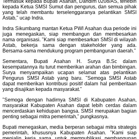
Termasuk kepada Bupati Asahan, Dandim 0208/AS, terlebih
kepada Ketua SMSI Sumut dan pengurus, dan semua pihak
yang telah membantu terselenggaranya pelantikan SMSI
Astab," ucap Indra.
Indra Sikumbang mantan Ketua PWI Asahan dua periode ini
juga menegaskan, siap membangun dan membesarkan
nama organisasi. "Kami siap membesarkan SMSI di wilayah
Astab, bekerja sama dengan stakeholder yang ada.
Bersama-sama mendukung program pembangunan daerah."
Sementara, Bupati Asahan H. Surya B.Sc dalam
kesempatannya itu turut memberikan arahan dan bimbingan.
Surya menyampaikan ucapan selamat atas pelantikan
Pengurus SMSI Astab yang baru. "Semoga SMSI Astab
dapat memberikan kontribusi positif dalam hal pemberitaan
yang disajikan kepada masyarakat."
"Semoga dengan hadirnya SMSI di Kabupaten Asahan,
masyarakat Kabupaten Asahan dapat lebih cerdas dalam
mencerdaskan kehidupan bangsa. SMSI merupakan bagian
penting sebagai mitra pemerintah," pungkasnya.
Bupati menegaskan, media berperan sebagai mitra strategis
pemerintah, khususnya Kabupaten Asahan. "Kami siap
menjalin kerja sama untuk mempublikasi pembangunan