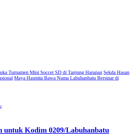
ka Turnamen Mini Soccer SD di Tanjung Harapan
Sekda Hasan
sional
Maya Hasmita Bawa Nama Labuhanbatu Bersinar di
an untuk Kodim 0209/Labuhanbatu