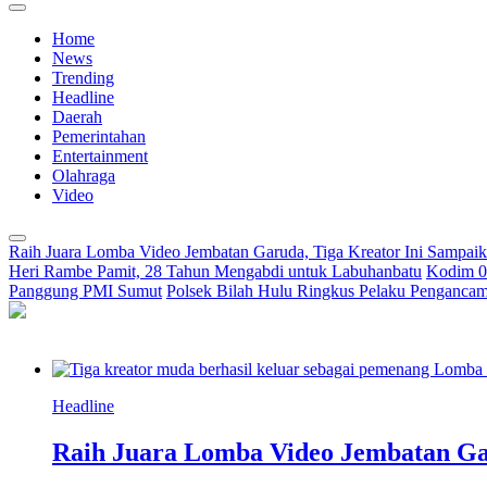
Home
News
Trending
Headline
Daerah
Pemerintahan
Entertainment
Olahraga
Video
Raih Juara Lomba Video Jembatan Garuda, Tiga Kreator Ini Sampa
Heri Rambe Pamit, 28 Tahun Mengabdi untuk Labuhanbatu
Kodim 02
Panggung PMI Sumut
Polsek Bilah Hulu Ringkus Pelaku Pengancama
Headline
Raih Juara Lomba Video Jembatan Ga