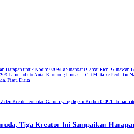
ikan Harapan untuk Kodim 0209/Labuhanbatu
Camat Richi Gunawan Bu
09 Labuhanbatu Antar Kampung Pancasila Cut Mutia ke Penilaian Na
n, Pisau Disita
ruda, Tiga Kreator Ini Sampaikan Harap