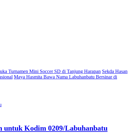
ka Turnamen Mini Soccer SD di Tanjung Harapan
Sekda Hasan
sional
Maya Hasmita Bawa Nama Labuhanbatu Bersinar di
an untuk Kodim 0209/Labuhanbatu