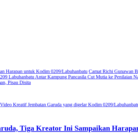
ikan Harapan untuk Kodim 0209/Labuhanbatu
Camat Richi Gunawan Bu
09 Labuhanbatu Antar Kampung Pancasila Cut Mutia ke Penilaian Na
n, Pisau Disita
ruda, Tiga Kreator Ini Sampaikan Harap