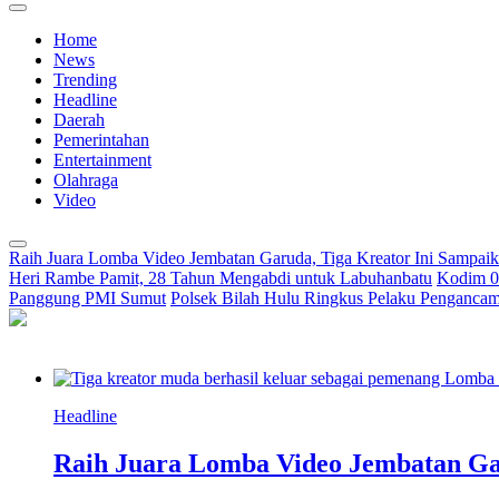
Home
News
Trending
Headline
Daerah
Pemerintahan
Entertainment
Olahraga
Video
Raih Juara Lomba Video Jembatan Garuda, Tiga Kreator Ini Sampa
Heri Rambe Pamit, 28 Tahun Mengabdi untuk Labuhanbatu
Kodim 02
Panggung PMI Sumut
Polsek Bilah Hulu Ringkus Pelaku Pengancama
Headline
Raih Juara Lomba Video Jembatan Ga