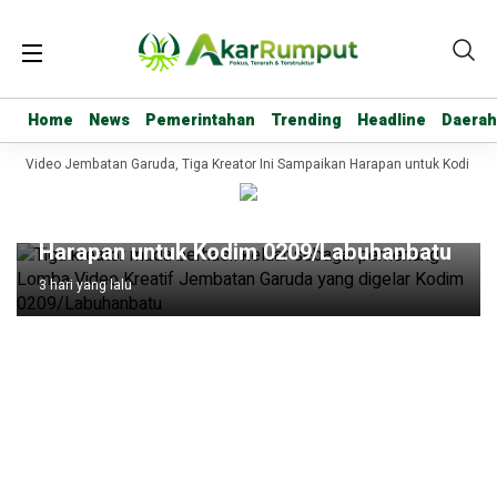
Home
Home
News
News
Pemerintahan
Pemerintahan
Trending
Trending
Headline
Headline
Daerah
Daerah
mba Video Jembatan Garuda, Tiga Kreator Ini Sampaikan Harapan untuk Kodim 
Headline
Raih Juara Lomba Video Jembatan
Garuda, Tiga Kreator Ini Sampaikan
Harapan untuk Kodim 0209/Labuhanbatu
3 hari yang lalu