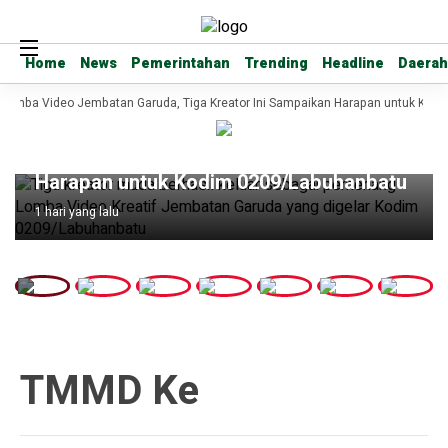
Home
Home
News
News
Pemerintahan
Pemerintahan
Trending
Trending
Headline
Headline
Daerah
Daerah
 Lomba Video Jembatan Garuda, Tiga Kreator Ini Sampaikan Harapan untuk Kod
Headline
Raih Juara Lomba Video Jembatan
Garuda, Tiga Kreator Ini Sampaikan
Harapan untuk Kodim 0209/Labuhanbatu
1 hari yang lalu
TMMD Ke