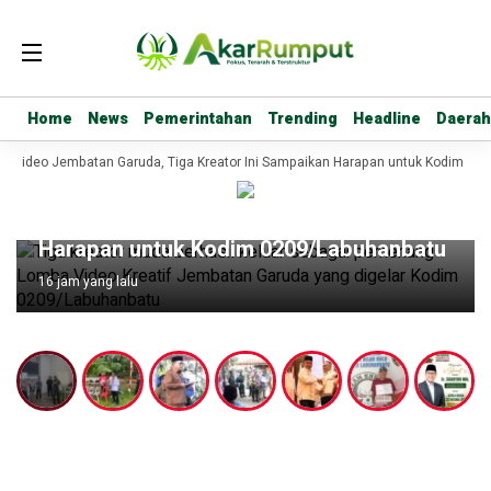
Home
Home
News
News
Pemerintahan
Pemerintahan
Trending
Trending
Headline
Headline
Daerah
Daerah
a Video Jembatan Garuda, Tiga Kreator Ini Sampaikan Harapan untuk Kodim 02
Headline
Raih Juara Lomba Video Jembatan
Garuda, Tiga Kreator Ini Sampaikan
Harapan untuk Kodim 0209/Labuhanbatu
16 jam yang lalu