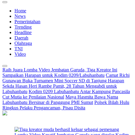
Home
News
Pemerintahan
Trending
Headline
Daerah
Olahraga
TNI
Video
Raih Juara Lomba Video Jembatan Garuda, Tiga Kreator Ini
Sampaikan Harapan untuk Kodim 0209/Labuhanbatu
Camat Richi
Gunawan Buka Turnamen Mini Soccer SD di Tanjung Harapan
Sekda Hasan Heri Rambe Pamit, 28 Tahun Mengabdi untuk
Labuhanbatu
Kodim 0209 Labuhanbatu Antar Kampung Pancasila
Cut Mutia ke Penilaian Nasional
Maya Hasmita Bawa Nama
Labuhanbatu Bersinar di Panggung PMI Sumut
Polsek Bilah Hulu
Ringkus Pelaku Pengancaman, Pisau Disita