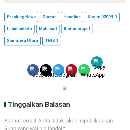
Breaking News
Daerah
Headline
Kodim 0209/LB
Labuhanbatu
Mabesad
Rantauprapat
Sumatera Utara
TNI AD
Tinggalkan Balasan
Alamat email Anda tidak akan dipublikasikan.
Ruas yang wajib ditandai
*