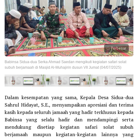
Perbesar
Babinsa Sidua-dua Serka Ahmad Saedan mengikuti kegiatan safari solat
subuh berjamaah di Masjid Al-Muhajirin dusun VII Jumat (04/07/2025)
Dalam kesempatan yang sama, Kepala Desa Sidua-dua
Sahrul Hidayat, S.E., menyampaikan apresiasi dan terima
kasih kepada seluruh jamaah yang hadir terkhusus kepada
Babinsa yang selalu hadir dan mendampingi serta
mendukung disetiap kegiatan safari solat subuh
berjamaah maupun kegiatan-kegiatan lainnya yang