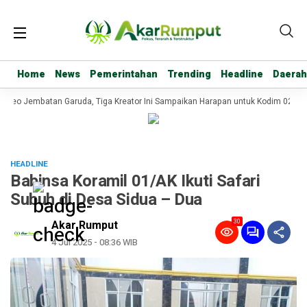
Home
Home
News
News
Pemerintahan
Pemerintahan
Trending
Trending
Headline
Headline
Daerah
Daerah
deo Jembatan Garuda, Tiga Kreator Ini Sampaikan Harapan untuk Kodim 0209/L
HEADLINE
Babinsa Koramil 01/AK Ikuti Safari
Subuh di Desa Sidua – Dua
30
Akar Rumput
4 Jul 2025 - 08:36 WIB