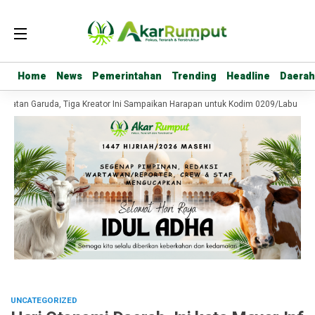
Home
Home
News
News
Pemerintahan
Pemerintahan
Trending
Trending
Headline
Headline
Daerah
Daerah
atan Garuda, Tiga Kreator Ini Sampaikan Harapan untuk Kodim 0209/Labuhanba
UNCATEGORIZED