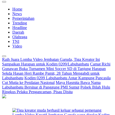
Home
News
Pemerintahan
Trending
Headline
Daerah
Olahraga
TNI
Video
Raih Juara Lomba Video Jembatan Garuda, Tiga Kreator Ini
Sampaikan Harapan untuk Kodim 0209/Labuhanbatu
Camat Richi
Gunawan Buka Turnamen Mini Soccer SD di Tanjung Harapan
Sekda Hasan Heri Rambe Pamit, 28 Tahun Mengabdi untuk
Labuhanbatu
Kodim 0209 Labuhanbatu Antar Kampung Pancasila
Cut Mutia ke Penilaian Nasional
Maya Hasmita Bawa Nama
Labuhanbatu Bersinar di Panggung PMI Sumut
Polsek Bilah Hulu
Ringkus Pelaku Pengancaman, Pisau Disita