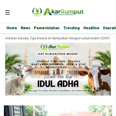
Home
Home
News
News
Pemerintahan
Pemerintahan
Trending
Trending
Headline
Headline
Daerah
Daerah
 Jembatan Garuda, Tiga Kreator Ini Sampaikan Harapan untuk Kodim 0209/Labu