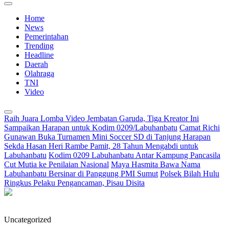
Home
News
Pemerintahan
Trending
Headline
Daerah
Olahraga
TNI
Video
Raih Juara Lomba Video Jembatan Garuda, Tiga Kreator Ini
Sampaikan Harapan untuk Kodim 0209/Labuhanbatu
Camat Richi
Gunawan Buka Turnamen Mini Soccer SD di Tanjung Harapan
Sekda Hasan Heri Rambe Pamit, 28 Tahun Mengabdi untuk
Labuhanbatu
Kodim 0209 Labuhanbatu Antar Kampung Pancasila
Cut Mutia ke Penilaian Nasional
Maya Hasmita Bawa Nama
Labuhanbatu Bersinar di Panggung PMI Sumut
Polsek Bilah Hulu
Ringkus Pelaku Pengancaman, Pisau Disita
Uncategorized