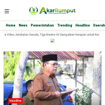
Home
Home
News
News
Pemerintahan
Pemerintahan
Trending
Trending
Headline
Headline
Daerah
Daerah
mba Video Jembatan Garuda, Tiga Kreator Ini Sampaikan Harapan untuk Kodim 
Headline